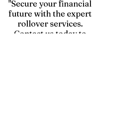
"Secure your financial
장받을 수 있습니다. 오늘 소개
적으로 준비할 수 
하는 연금상품은 lifetime
텀케어 연금은 케
future with the expert
income 즉, 평생소득 연금상
과적으로 준비하는
rollover services.
품입니다. 연금에서 매년 지급
로써 고정이자 연
Contact us today to
하는 생활비는...
로 롱텀케어보험 추
learn more."
First Name
Last Name
Email
Message...